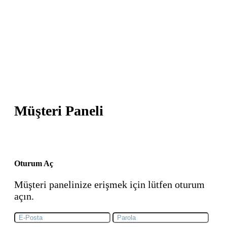
Top
Tüm ürün ve hizmetlerimizden faydalanmak ve
diğer tüm işlemler için hemen giriş yapın. Henüz
bir hesabınız yok ise;
Yeni Bir Hesap Oluşturun
Müşteri Paneli
Oturum Aç
Müşteri panelinize erişmek için lütfen oturum
açın.