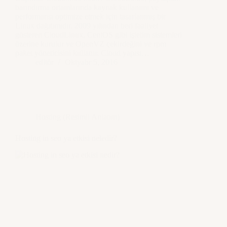
barındırma ortamlarında kaynak kullanımı ve
performansı optimize etmek için tasarlanmış bir
Linux dağıtımıdır. 2009 yılından beri faaliyet
gösteren CloudLinux, CentOS gibi işletim sistemleri
üzerine kurulur ve OpenVZ çekirdeğini ve rpm
paket yöneticisini kullanır. Cloud yapısı…
editör
Oktyabr 5, 2016
Hosting (Resimli Anlatım)
Hosting in seo ya etkisi neledir?