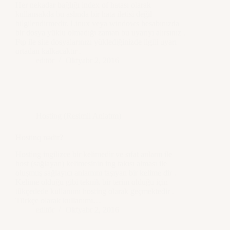
Her nekadar bağlığı index of hatası olarak
kullansakda bu aslında bir hata iletisi değil
bilgilendirmedir. Linux veya windows hesabınızda
bir dosya yüklu olmadığı zaman bu uyarıyı alırsınız .
Ftp ile site dosyalarınızı yüklediğinizde ilgili uyarı
ortadan kalkacaktır .
editör
Oktyabr 2, 2016
Hosting (Resimli Anlatım)
Hostinq nədir?
Hosting ingilizce bir kelimedir ve sıfat anlamı ile
host (sağlayan) kelimesinin ing takısı alması ile
oluşmuş sağlayıcı anlamını taşıyan bir kelime dir .
Kelime olduğu gibi teknik bir terim olduğu için
tükçedede kullanımı hosting olarak geçmektedir .
Türkçe olarak kullanımı…
editör
Oktyabr 2, 2016