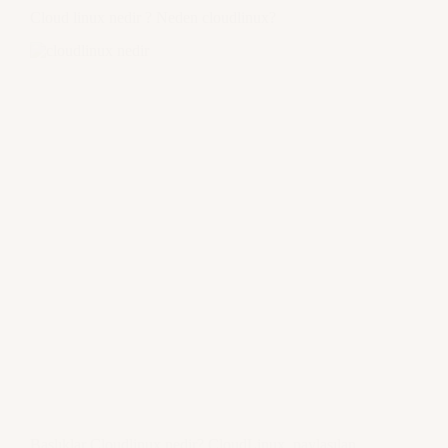
Cloud linux nedir ? Neden cloudlinux?
Başlıklar Cloudlinux nedir? CloudLinux, paylaşılan