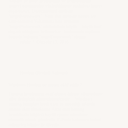
Asp.net ile proje geliştirdiniz ve geliştirdiğiniz
projeyi hostinginize yüklediğinizde aşağıdaki hatayı
alıyorsunuz. Unrecognized attribute
‘targetFramework’. Note that attribute names are
case-sensitive Yukarıdaki hata iletisinde
‘targetFramework’ attributunun büyük – küçük harf
duyarlı olduğunu belirtmekte . kodunuzda sayfanın
başında bulunan ‘targetFramework’ alanını …
editör
Oktyabr 13, 2016
Hosting (Resimli Anlatım)
Windows Hosting ne zaman aktif edilir ?
Hosting hesabınızın aktif olması ödeme yönteminize
göre değişiklik gösterebilmektedir . Windows
hosting hesapları kredi kartı ile ödendiği taktirde
anında aktif olmaktadır. Aktif olan hosting
hesabınızın bilgileri kayıtlı eposta adresinize
otomatik olarak gönderilir. E-Posta kutunuzu kotrol
edipgelen bilgiler ile filezilla…