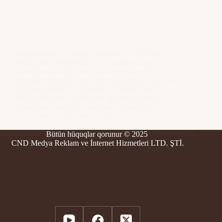
Dosyalarınızı sunucuya yüklemek için üç farklı
yöntem kullanabilirsiniz . 1 ) Bilgisayarınıza
kurduğunuz bir ftp client yazılımı ile sitenizin
dosyalarını hosting hesabınızın bulunduğu sunucuya
yükleyebilirsiniz. Bu işlem için hesabınız aktif
olduğunda eposta hesabınıza gönderilen hesap
bilgierinize ihtiyacınız olacaktır . İhtiyacınız…
editör
Oktyabr 2, 2016
Bütün hüquqlar qorunur © 2025
CND Medya Reklam ve İnternet Hizmetleri LTD. ŞTİ.
العربية
Deutsch
English