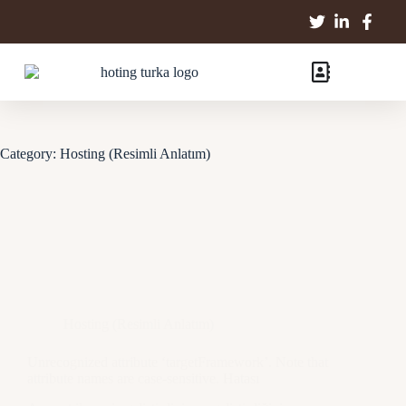
Category:
Hosting (Resimli Anlatım)
Hosting (Resimli Anlatım)
Unrecognized attribute ‘targetFramework’. Note that
attribute names are case-sensitive. Hatası