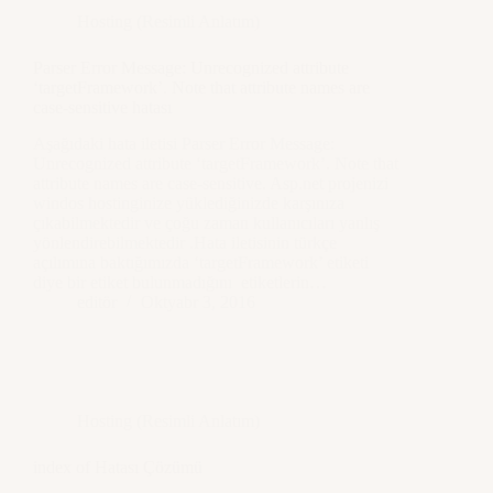
Hosting (Resimli Anlatım)
Parser Error Message: Unrecognized attribute
‘targetFramework’. Note that attribute names are
case-sensitive hatası
Aşağıdaki hata iletisi Parser Error Message:
Unrecognized attribute ‘targetFramework’. Note that
attribute names are case-sensitive. Asp.net projenizi
windos hostinginize yüklediğinizde karşınıza
çıkabilmektedir ve çoğu zaman kullanıcıları yanlış
yönlendirebilmektedir .Hata iletisinin türkçe
açılımına baktığımızda ‘targetFramework’ etiketi
diye bir etiket bulunmadığını etiketlerin…
editör
Oktyabr 3, 2016
Hosting (Resimli Anlatım)
index of Hatası Çözümü