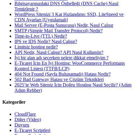
Bilgisayarınızdaki DNS Önbelleği (DNS Cache) Nasıl
Temizlenir ?
WordPress Sitenizi 3 Kat Hızlandırın: SSD, LiteSpeed ve
CDN Ayarları [Uygulamalı]
Mail Server (E-Posta Sunucusu) Nedir, Nasıl Çalışır
SMTP (Simple Mail Transfer Protocol) Nedir?
Time-to-Live (TTL) Nedir?
IPS ve IDS Nedir? Nasıl Çalışır?
Limitsiz hosting nedir?
API Nedir, Nasıl Çalışır? API Nasıl Kullanılır?
İyi bir alan adı seçerken nelere dikkat etmeliyim ?
E-Ticaret İçin En İyi Hosting: WooCommerce Performans
Kontrol Listesi (TTFB/LCP)
404 Not Found (Sayfa Bulunamadı) Hatası Nedir?
502 Bad Gateway Hatası ve Çözüm Teknikleri
2025’te Web Siteniz İçin Doğru Hosting Nasıl Seçilir? (Adım
Adım Rehber)
Kategoriler
CloudFlare
Diğer (Video)
Duyuru
E-Ticaret Scriptleri