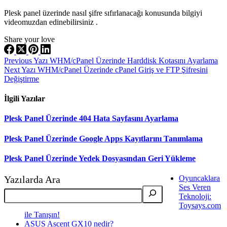
Plesk panel üzerinde nasıl şifre sıfırlanacağı konusunda bilgiyi
videomuzdan edinebilirsiniz .
Share your love
Previous
Yazı
WHM/cPanel Üzerinde Harddisk Kotasını Ayarlama
Next
Yazı
WHM/cPanel Üzerinde cPanel Giriş ve FTP Şifresini
Değiştirme
İlgili Yazılar
Plesk Panel Üzerinde 404 Hata Sayfasını Ayarlama
Plesk Panel Üzerinde Google Apps Kayıtlarını Tanımlama
Plesk Panel Üzerinde Yedek Dosyasından Geri Yükleme
Yazılarda Ara
Oyuncaklara
Ses Veren
Teknoloji:
Toysays.com
ile Tanışın!
ASUS Ascent GX10 nedir?