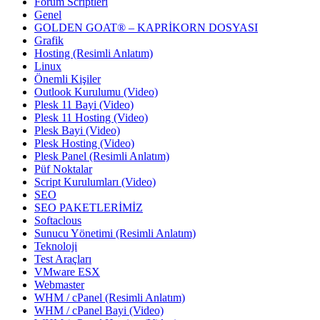
Forum Scriptleri
Genel
GOLDEN GOAT® – KAPRİKORN DOSYASI
Grafik
Hosting (Resimli Anlatım)
Linux
Önemli Kişiler
Outlook Kurulumu (Video)
Plesk 11 Bayi (Video)
Plesk 11 Hosting (Video)
Plesk Bayi (Video)
Plesk Hosting (Video)
Plesk Panel (Resimli Anlatım)
Püf Noktalar
Script Kurulumları (Video)
SEO
SEO PAKETLERİMİZ
Softaclous
Sunucu Yönetimi (Resimli Anlatım)
Teknoloji
Test Araçları
VMware ESX
Webmaster
WHM / cPanel (Resimli Anlatım)
WHM / cPanel Bayi (Video)