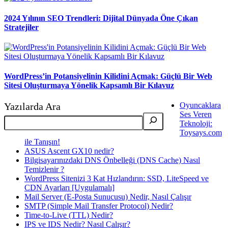
2024 Yılının SEO Trendleri: Dijital Dünyada Öne Çıkan
Stratejiler
WordPress’in Potansiyelinin Kilidini Açmak: Güçlü Bir Web
Sitesi Oluşturmaya Yönelik Kapsamlı Bir Kılavuz
Yazılarda Ara
Oyuncaklara
Ses Veren
Teknoloji:
Toysays.com
ile Tanışın!
ASUS Ascent GX10 nedir?
Bilgisayarınızdaki DNS Önbelleği (DNS Cache) Nasıl
Temizlenir ?
WordPress Sitenizi 3 Kat Hızlandırın: SSD, LiteSpeed ve
CDN Ayarları [Uygulamalı]
Mail Server (E-Posta Sunucusu) Nedir, Nasıl Çalışır
SMTP (Simple Mail Transfer Protocol) Nedir?
Time-to-Live (TTL) Nedir?
IPS ve IDS Nedir? Nasıl Çalışır?