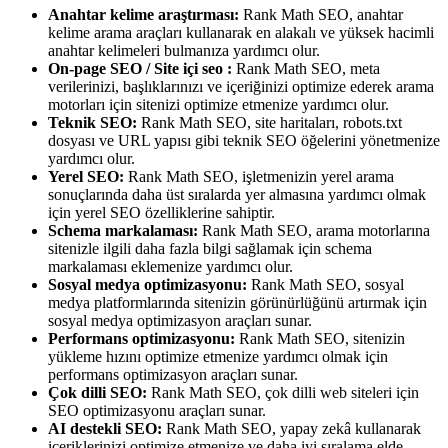
Anahtar kelime araştırması:
Rank Math SEO, anahtar
kelime arama araçları kullanarak en alakalı ve yüksek hacimli
anahtar kelimeleri bulmanıza yardımcı olur.
On-page SEO / Site içi seo :
Rank Math SEO, meta
verilerinizi, başlıklarınızı ve içeriğinizi optimize ederek arama
motorları için sitenizi optimize etmenize yardımcı olur.
Teknik SEO:
Rank Math SEO, site haritaları, robots.txt
dosyası ve URL yapısı gibi teknik SEO öğelerini yönetmenize
yardımcı olur.
Yerel SEO:
Rank Math SEO, işletmenizin yerel arama
sonuçlarında daha üst sıralarda yer almasına yardımcı olmak
için yerel SEO özelliklerine sahiptir.
Schema markalaması:
Rank Math SEO, arama motorlarına
sitenizle ilgili daha fazla bilgi sağlamak için schema
markalaması eklemenize yardımcı olur.
Sosyal medya optimizasyonu:
Rank Math SEO, sosyal
medya platformlarında sitenizin görünürlüğünü artırmak için
sosyal medya optimizasyon araçları sunar.
Performans optimizasyonu:
Rank Math SEO, sitenizin
yükleme hızını optimize etmenize yardımcı olmak için
performans optimizasyon araçları sunar.
Çok dilli SEO:
Rank Math SEO, çok dilli web siteleri için
SEO optimizasyonu araçları sunar.
AI destekli SEO:
Rank Math SEO, yapay zekâ kullanarak
içeriklerinizi optimize etmenize ve daha iyi sıralama elde