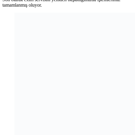
tamamlanmış oluyor.
Disable functions mail fonksiyonu kapatma
Saygılarımızla.
Teile deine Liebe
Vorheriger
Beitrag
Hosting in seo ya etkisi neledir?
Nächster
Beitrag
Cloud linux nedir ? Neden cloudlinux?
İlgili Yazılar
(Cannot read /etc/cl.selector/selector.conf: [Errno 2] Hatası
Linux Sunucuda Hata Loglarını Kapatma
Mysql veritabanı Tamiri ssh ile