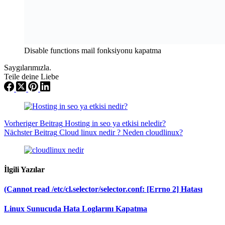
Yazılarda Ara
Oyuncaklara
Ses Veren
Teknoloji:
Toysays.com
ile Tanışın!
ASUS Ascent GX10 nedir?
Bilgisayarınızdaki DNS Önbelleği (DNS Cache) Nasıl
Temizlenir ?
WordPress Sitenizi 3 Kat Hızlandırın: SSD, LiteSpeed ve
CDN Ayarları [Uygulamalı]
Mail Server (E-Posta Sunucusu) Nedir, Nasıl Çalışır
SMTP (Simple Mail Transfer Protocol) Nedir?
Time-to-Live (TTL) Nedir?
IPS ve IDS Nedir? Nasıl Çalışır?
Limitsiz hosting nedir?
API Nedir, Nasıl Çalışır? API Nasıl Kullanılır?
İyi bir alan adı seçerken nelere dikkat etmeliyim ?
E-Ticaret İçin En İyi Hosting: WooCommerce Performans
Kontrol Listesi (TTFB/LCP)
404 Not Found (Sayfa Bulunamadı) Hatası Nedir?
502 Bad Gateway Hatası ve Çözüm Teknikleri
2025’te Web Siteniz İçin Doğru Hosting Nasıl Seçilir? (Adım
Adım Rehber)