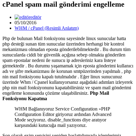
cPanel spam mail gönderimi engelleme
editör
05/10/2016
WHM / cPanel (Resimli Anlatım)
Php de bulunan Mail fonksiyonu sayesinde linux sunucular hatta
php desteği sunan tüm sunucular üzerinden herhangi bir kontrol
mekanizması olmadan eposta gönderilebilmektedir . Bu durum tüm
sunucularda ciddi bir güvenlik açığına sebep olmakta gönderilen
spam epostalar nedeni ile sunucu ip adresleriniz kara listeye
girmektedir . Bu durumu yaşamamak için eposta gönderimi kullanıcı
adı ve şifre mekanizması ile korunan smtpüzerinden yapılmalı , php
nin mail fonksiyonu kapalı tutulmalıdır . Eğer linux sunucunuz
üzerinde Whm / Cpanel kullanıyorsanız aşağıdaki adımları izleyerek
php nin mail fonksiyonunu kapatabilirsiniz ve spam mail gönderimi
engelleme konusunda çözüme ulaşabilirsiniz.
Php Mail
Fonksiyonu Kapatma
WHM Bağlanıyoruz Service Configuration »PHP
Configuration Editor giriyoruz ardından Advanced
Mode seçiyoruz. disable_functions diye aratıyor
karşısındaki kutucuğa mail yazıyoruz.
Son olarak exim servisini yeniden başlattığımızda işlemlerimiz