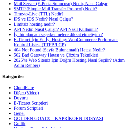
Mail Server (E-Posta Sunucusu) Nedir, Nasıl Çalışır
SMTP (Simple Mail Transfer Protocol) Nedir?
Time-to-Live (TTL) Nedir?
IPS ve IDS Nedir? Nasıl Çalışır?
Limitsiz hosting nedir?
API Nedir, Nasıl Çalışır? API Nasıl Kullanılır?
İyi bir alan adı seçerken nelere dikkat etmeliyim ?
E-Ticaret İçin En İyi Hosting: WooCommerce Performans
Kontrol Listesi (TTFB/LCP)
404 Not Found (Sayfa Bulunamadı) Hatası Nedir?
502 Bad Gateway Hatası ve Çözüm Teknikleri
2025’te Web Siteniz İçin Doğru Hosting Nasıl Seçilir? (Adım
Adım Rehber)
Kategoriler
CloudFlare
Diğer (Video)
Duyuru
E-Ticaret Scriptleri
Forum Scriptleri
Genel
GOLDEN GOAT® – KAPRİKORN DOSYASI
Grafik