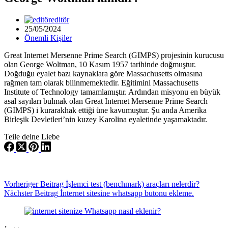
editör
25/05/2024
Önemli Kişiler
Great Internet Mersenne Prime Search (GIMPS) projesinin kurucusu
olan George Woltman, 10 Kasım 1957 tarihinde doğmuştur.
Doğduğu eyalet bazı kaynaklara göre Massachusetts olmasına
rağmen tam olarak bilinmemektedir. Eğitimini Massachusetts
Institute of Technology tamamlamıştır. Ardından misyonu en büyük
asal sayıları bulmak olan Great Internet Mersenne Prime Search
(GIMPS) i kurarakhak ettiği üne kavumuştur. Şu anda Amerika
Birleşik Devletleri’nin kuzey Karolina eyaletinde yaşamaktadır.
Teile deine Liebe
Vorheriger
Beitrag
İşlemci test (benchmark) araçları nelerdir?
Nächster
Beitrag
İnternet sitesine whatsapp butonu ekleme.