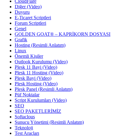
CloudFlare
Diğer (Video)
Duyuru
E-Ticaret Scriptleri
Forum Scriptleri
Genel
GOLDEN GOAT® – KAPRİKORN DOSYASI
Grafik
Hosting (Resimli Anlatım)
Linux
Önemli Kişiler
Outlook Kurulumu (Video)
Plesk 11 Bayi (Video)
Plesk 11 Hosting (Video)
Plesk Bayi (Video)
Plesk Hosting (Video)
Plesk Panel (Resimli Anlatım)
Püf Noktalar
Script Kurulumları (Video)
SEO
SEO PAKETLERİMİZ
Softaclous
Sunucu Yönetimi (Resimli Anlatım)
Teknoloji
Test Araçları