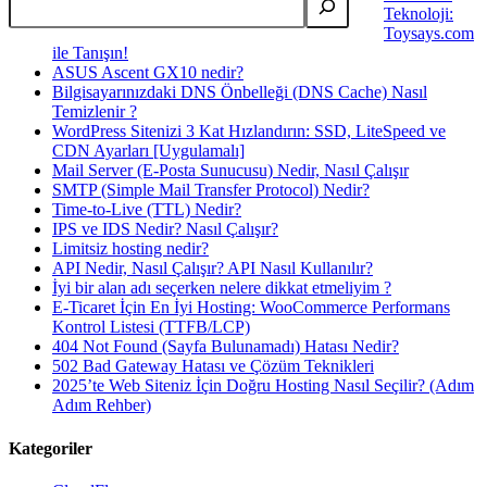
Teknoloji:
Toysays.com
ile Tanışın!
ASUS Ascent GX10 nedir?
Bilgisayarınızdaki DNS Önbelleği (DNS Cache) Nasıl
Temizlenir ?
WordPress Sitenizi 3 Kat Hızlandırın: SSD, LiteSpeed ve
CDN Ayarları [Uygulamalı]
Mail Server (E-Posta Sunucusu) Nedir, Nasıl Çalışır
SMTP (Simple Mail Transfer Protocol) Nedir?
Time-to-Live (TTL) Nedir?
IPS ve IDS Nedir? Nasıl Çalışır?
Limitsiz hosting nedir?
API Nedir, Nasıl Çalışır? API Nasıl Kullanılır?
İyi bir alan adı seçerken nelere dikkat etmeliyim ?
E-Ticaret İçin En İyi Hosting: WooCommerce Performans
Kontrol Listesi (TTFB/LCP)
404 Not Found (Sayfa Bulunamadı) Hatası Nedir?
502 Bad Gateway Hatası ve Çözüm Teknikleri
2025’te Web Siteniz İçin Doğru Hosting Nasıl Seçilir? (Adım
Adım Rehber)
Kategoriler