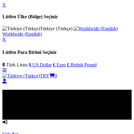
X
Lütfen Ülke (Bölge) Seçiniz
Türkiye (Türkçe)
Worldwide (English)
X
Lütfen Para Birimi Seçiniz
₺
Türk Lirası
$
US Dollar
€
Euro
£
British Pound
TRY
0
Hoşgeldiniz
Lütfen Giriş Yapın
Giriş Yap