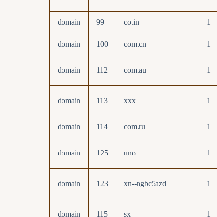
domain
99
co.in
1
domain
100
com.cn
1
domain
112
com.au
1
domain
113
xxx
1
domain
114
com.ru
1
domain
125
uno
1
domain
123
xn--ngbc5azd
1
domain
115
sx
1