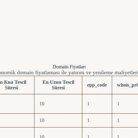
Domain Fiyatları
nomik domain fiyatlaması ile yatırım ve yenileme maliyetler
n Kısa Tescil
En Uzun Tescil
epp_code
whois_pri
Süresi
Süresi
10
1
1
10
1
1
10
1
1