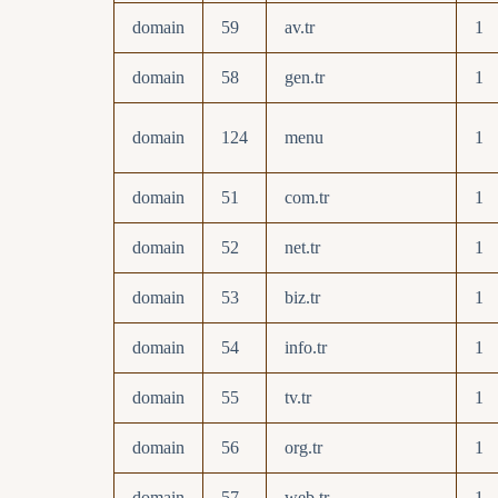
domain
59
av.tr
1
domain
58
gen.tr
1
domain
124
menu
1
domain
51
com.tr
1
domain
52
net.tr
1
domain
53
biz.tr
1
domain
54
info.tr
1
domain
55
tv.tr
1
domain
56
org.tr
1
domain
57
web.tr
1