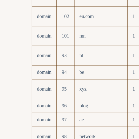
domain
102
eu.com
1
domain
101
mn
1
domain
93
nl
1
domain
94
be
1
domain
95
xyz
1
domain
96
blog
1
domain
97
ae
1
domain
98
network
1