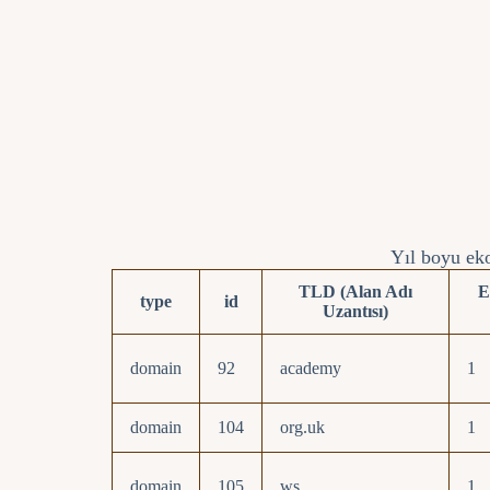
Yıl boyu eko
TLD (Alan Adı
E
type
id
Uzantısı)
domain
92
academy
1
domain
104
org.uk
1
domain
105
ws
1