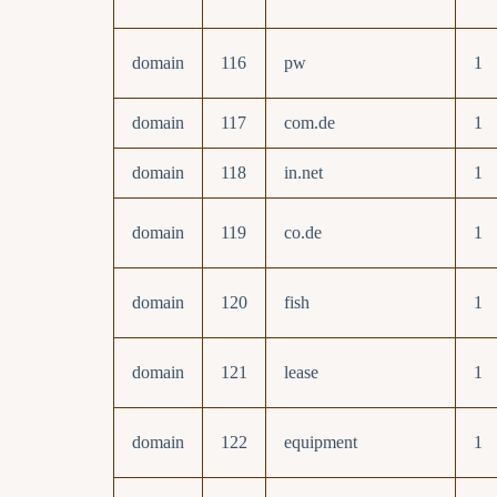
domain
116
pw
1
domain
117
com.de
1
domain
118
in.net
1
domain
119
co.de
1
domain
120
fish
1
domain
121
lease
1
domain
122
equipment
1