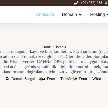
+90 (232) 988 13
Anasayfa
Domain
Hosting
Domain
Whois
ait olduğunu, kayıt ve bitiş tarihlerini, kayıt şirketini (regis
an adları dahil olmak üzere global TLD’leri destekler. Sorgular
rlidir. Kişisel veriler ICANN/GDPR politikalarına uygun olara
ın almadan önce geçmiş ve sahiplik bilgilerini kontrol etmek, 
pılandırmasını doğrulamak için hızlı ve güvenilir bir çözümd
Domain Sorgulama
Domain Transfer
Domain Whois