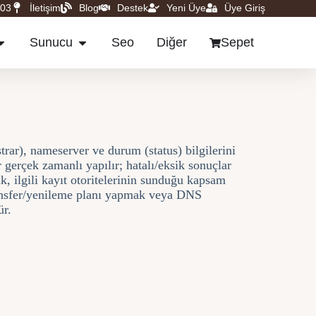
 03
İletişim
Blog
Destek
Yeni Üye
Üye Giriş
Sunucu
Seo
Diğer
Sepet
trar), nameserver ve durum (status) bilgilerini
 gerçek zamanlı yapılır; hatalı/eksik sonuçlar
k, ilgili kayıt otoritelerinin sunduğu kapsam
transfer/yenileme planı yapmak veya DNS
ür.