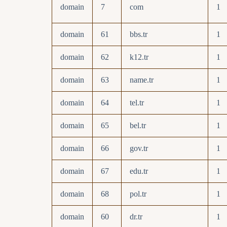
domain
7
com
1
domain
61
bbs.tr
1
domain
62
k12.tr
1
domain
63
name.tr
1
domain
64
tel.tr
1
domain
65
bel.tr
1
domain
66
gov.tr
1
domain
67
edu.tr
1
domain
68
pol.tr
1
domain
60
dr.tr
1