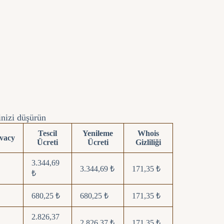
inizi düşürün
Tescil
Yenileme
Whois
vacy
Ücreti
Ücreti
Gizliliği
3.344,69
3.344,69 ₺
171,35 ₺
₺
680,25 ₺
680,25 ₺
171,35 ₺
2.826,37
2.826,37 ₺
171,35 ₺