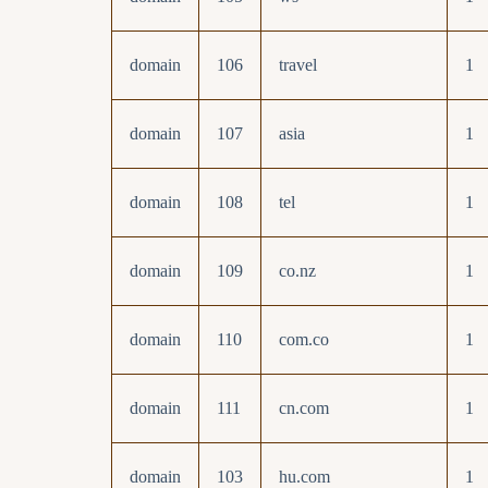
domain
106
travel
1
domain
107
asia
1
domain
108
tel
1
domain
109
co.nz
1
domain
110
com.co
1
domain
111
cn.com
1
domain
103
hu.com
1