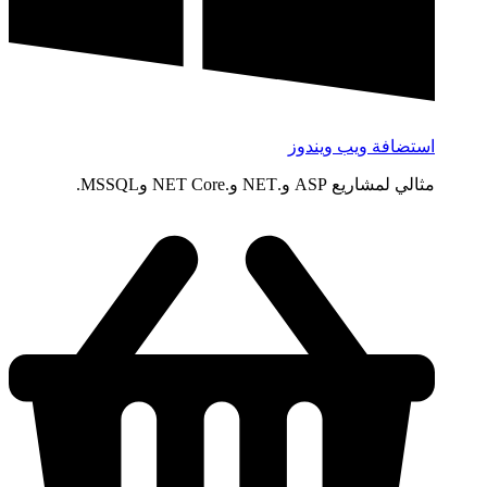
استضافة ويب ويندوز
مثالي لمشاريع ASP و.NET و.NET Core وMSSQL.