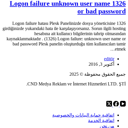
1326 Logon failure unknown user name
or bad password
1326 Logon failure hatası Plesk Panelinizde dosya yöneticisine
girdiğinizde yukarıdaki hata ile karşılaşıyorsanız. Sorun ilgili hosting
hesabına ait kullanıcı bilgilerinin tahrip olmasından
kaynaklanmaktadır . (1326) Logon failure: unknown user name or
bad password Plesk panelin oluşturduğu tüm kullanıcıları tamir
etmek…
editör
أكتوبر 3, 2016
جميع الحقوق محفوظة © 2025
CND Medya Reklam ve İnternet Hizmetleri LTD. ŞTİ.
اتفاقية حماية البيانات والخصوصية
اتفاقية الخدمة
من نحن