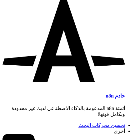
خادم n8n
أتمتة n8n المدعومة بالذكاء الاصطناعي لديك غير محدودة
وبكامل قوتها!
تحسين محركات البحث
أخرى