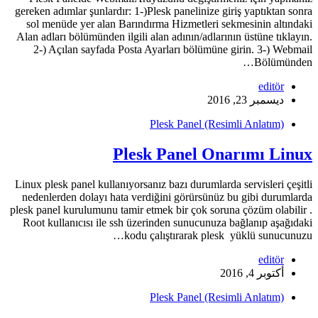
gereken adımlar şunlardır: 1-)Plesk panelinize giriş yaptıktan sonra
sol menüde yer alan Barındırma Hizmetleri sekmesinin altındaki
Alan adları bölümünden ilgili alan adının/adlarının üstüne tıklayın.
2-) Açılan sayfada Posta Ayarları bölümüne girin. 3-) Webmail
Bölümünden…
editör
ديسمبر 23, 2016
Plesk Panel (Resimli Anlatım)
Plesk Panel Onarımı Linux
Linux plesk panel kullanıyorsanız bazı durumlarda servisleri çeşitli
nedenlerden dolayı hata verdiğini görürsünüz bu gibi durumlarda
plesk panel kurulumunu tamir etmek bir çok soruna çözüm olabilir .
Root kullanıcısı ile ssh üzerinden sunucunuza bağlanıp aşağıdaki
kodu çalıştırarak plesk yüklü sunucunuzu…
editör
أكتوبر 4, 2016
Plesk Panel (Resimli Anlatım)