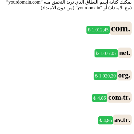
يمكنك كتابة اسم النطاق الذي تريد التحقق منه “yourdomain.com”
(مع الامتداد) أو “yourdomain” (من دون الامتداد).
.com
1.012,45 ₺
.net
1.077,07 ₺
.org
1.020,20 ₺
.com.tr
4,86 ₺
.av.tr
4,86 ₺