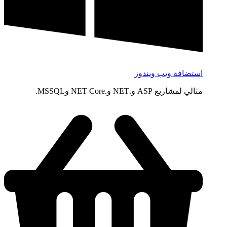
استضافة ويب ويندوز
مثالي لمشاريع ASP و.NET و.NET Core وMSSQL.