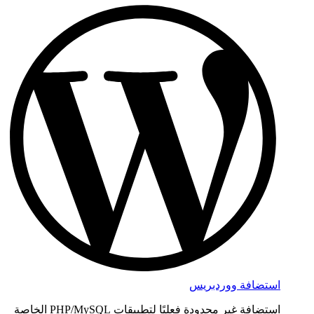
استضافة ووردبريس
استضافة غير محدودة فعليًا لتطبيقات PHP/MySQL الخاصة