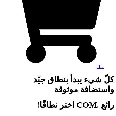
سلة
كلّ شيء يبدأ بنطاق جيّد
واستضافة موثوقة
رائع
.COM
اختر نطاقًا!