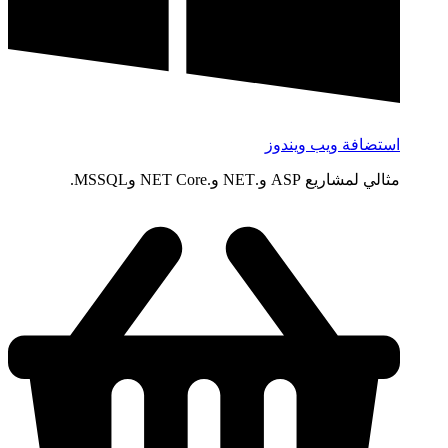
استضافة ويب ويندوز
مثالي لمشاريع ASP و.NET و.NET Core وMSSQL.