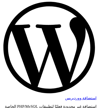
استضافة ووردبريس
استضافة غير محدودة فعليًا لتطبيقات PHP/MySQL الخاصة