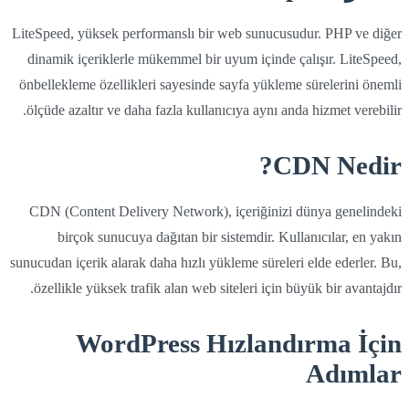
LiteSpeed, yüksek performanslı bir web sunucusudur. PHP ve diğer
dinamik içeriklerle mükemmel bir uyum içinde çalışır. LiteSpeed,
önbellekleme özellikleri sayesinde sayfa yükleme sürelerini önemli
ölçüde azaltır ve daha fazla kullanıcıya aynı anda hizmet verebilir.
CDN Nedir?
CDN (Content Delivery Network), içeriğinizi dünya genelindeki
birçok sunucuya dağıtan bir sistemdir. Kullanıcılar, en yakın
sunucudan içerik alarak daha hızlı yükleme süreleri elde ederler. Bu,
özellikle yüksek trafik alan web siteleri için büyük bir avantajdır.
WordPress Hızlandırma İçin
Adımlar