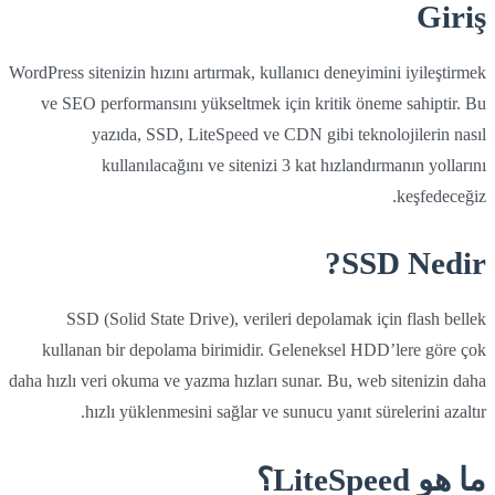
Giriş
WordPress sitenizin hızını artırmak, kullanıcı deneyimini iyileştirmek
ve SEO performansını yükseltmek için kritik öneme sahiptir. Bu
yazıda, SSD, LiteSpeed ve CDN gibi teknolojilerin nasıl
kullanılacağını ve sitenizi 3 kat hızlandırmanın yollarını
keşfedeceğiz.
SSD Nedir?
SSD (Solid State Drive), verileri depolamak için flash bellek
kullanan bir depolama birimidir. Geleneksel HDD’lere göre çok
daha hızlı veri okuma ve yazma hızları sunar. Bu, web sitenizin daha
hızlı yüklenmesini sağlar ve sunucu yanıt sürelerini azaltır.
ما هو LiteSpeed؟