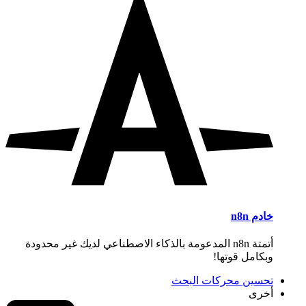
خادم n8n
أتمتة n8n المدعومة بالذكاء الاصطناعي لديك غير محدودة
وبكامل قوتها!
تحسين محركات البحث
أخرى