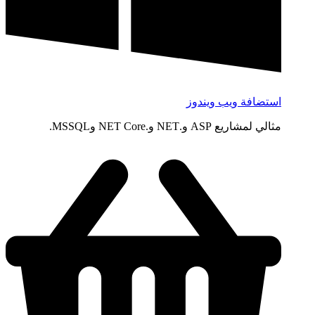
استضافة ويب ويندوز
مثالي لمشاريع ASP و.NET و.NET Core وMSSQL.