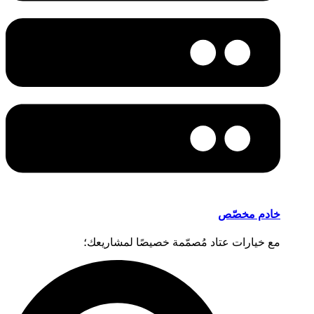
خادم مخصّص
مع خيارات عتاد مُصمّمة خصيصًا لمشاريعك؛