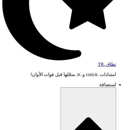
نطاق .TR
امتدادات .com.tr و .tr. سجّلها قبل فوات الأوان!
استضافة