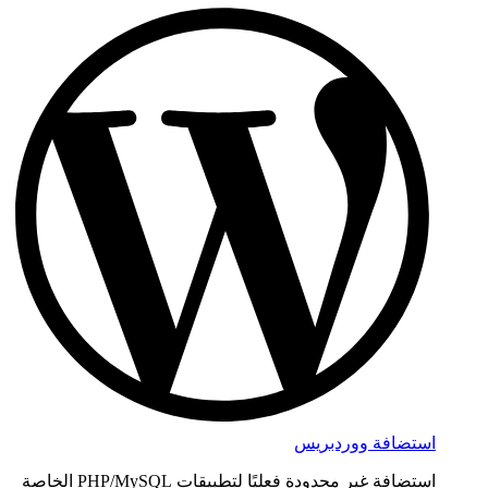
استضافة ووردبريس
استضافة غير محدودة فعليًا لتطبيقات PHP/MySQL الخاصة