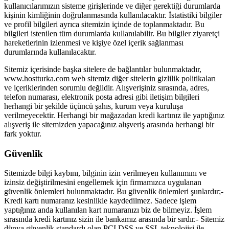
kullanıcılarımızın sisteme girişlerinde ve diğer gerektiği durumlarda
kişinin kimliğinin doğrulanmasında kullanılacaktır. İstatistiki bilgiler
ve profil bilgileri ayrıca sitemizin içinde de toplanmaktadır. Bu
bilgileri istenilen tüm durumlarda kullanılabilir. Bu bilgiler ziyaretçi
hareketlerinin izlenmesi ve kişiye özel içerik sağlanması
durumlarında kullanılacaktır.
Sitemiz içerisinde başka sitelere de bağlantılar bulunmaktadır,
www.hostturka.com web sitemiz diğer sitelerin gizlilik politikaları
ve içeriklerinden sorumlu değildir. Alışverişiniz sırasında, adres,
telefon numarası, elektronik posta adresi gibi iletişim bilgileri
herhangi bir şekilde üçüncü şahıs, kurum veya kuruluşa
verilmeyecektir. Herhangi bir mağazadan kredi kartınız ile yaptığınız
alışveriş ile sitemizden yapacağınız alışveriş arasında herhangi bir
fark yoktur.
Güvenlik
Sitemizde bilgi kaybını, bilginin izin verilmeyen kullanımını ve
izinsiz değiştirilmesini engellemek için firmamızca uygulanan
güvenlik önlemleri bulunmaktadır. Bu güvenlik önlemleri şunlardır;-
Kredi kartı numaranız kesinlikle kaydedilmez. Sadece işlem
yaptığınız anda kullanılan kart numaranızı biz de bilmeyiz. İşlem
sırasında kredi kartınız sizin ile bankamız arasında bir sırdır.- Sitemiz
dünya güvenlik standardı olan PCI DSS ve SSL teknolojisi ile