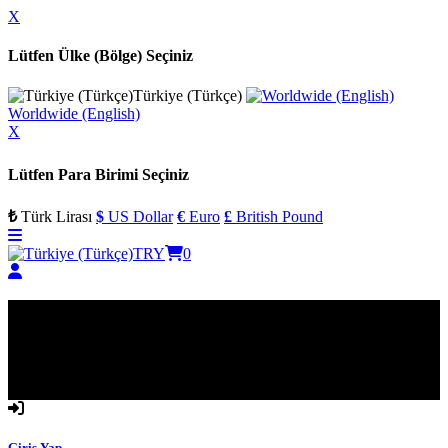
X
Lütfen Ülke (Bölge) Seçiniz
Türkiye (Türkçe)
Worldwide (English)
X
Lütfen Para Birimi Seçiniz
₺
Türk Lirası
$
US Dollar
€
Euro
£
British Pound
TRY
0
Hoşgeldiniz
Lütfen Giriş Yapın
Giriş Yap