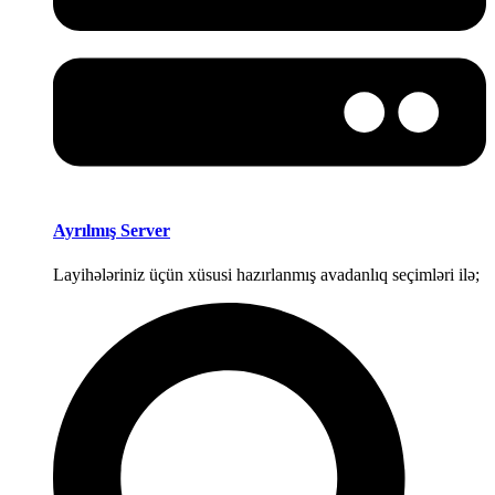
Ayrılmış Server
Layihələriniz üçün xüsusi hazırlanmış avadanlıq seçimləri ilə;