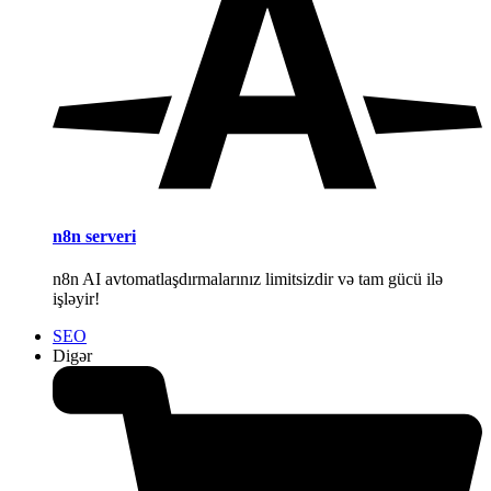
n8n serveri
n8n AI avtomatlaşdırmalarınız limitsizdir və tam gücü ilə
işləyir!
SEO
Digər