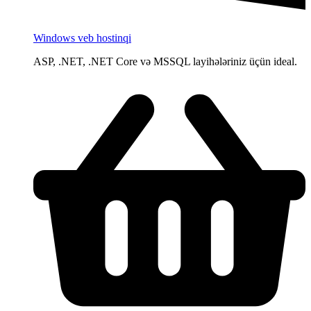
Windows veb hostinqi
ASP, .NET, .NET Core və MSSQL layihələriniz üçün ideal.