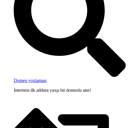
Domen yoxlaması
İnternetə ilk addımı yaxşı bir domenlə atın!