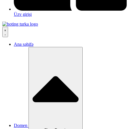
Üzv girişi
Ana səhifə
Domen