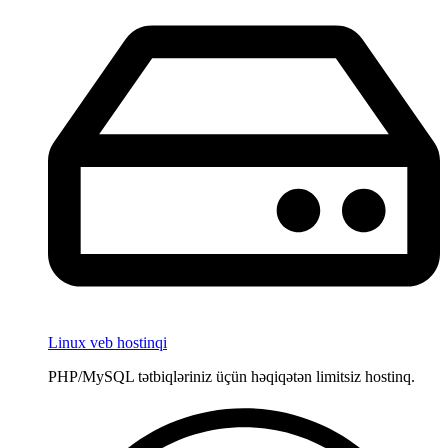
Linux veb hostinqi
PHP/MySQL tətbiqləriniz üçün həqiqətən limitsiz hostinq.