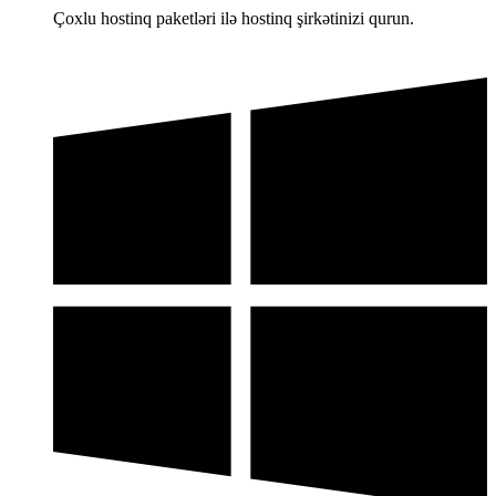
Çoxlu hostinq paketləri ilə hostinq şirkətinizi qurun.