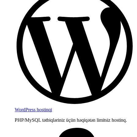
WordPress hostinqi
PHP/MySQL tətbiqləriniz üçün həqiqətən limitsiz hostinq.