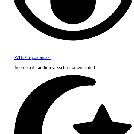
WHOIS yoxlaması
İnternetə ilk addımı yaxşı bir domenlə atın!