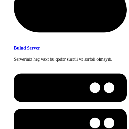
Bulud Server
Serveriniz heç vaxt bu qədər sürətli və sərfəli olmayıb.