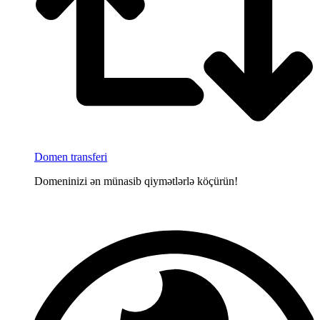
Domen transferi
Domeninizi ən münasib qiymətlərlə köçürün!