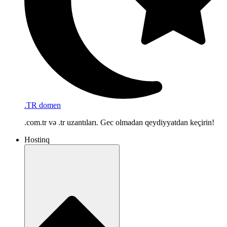
.TR domen
.com.tr və .tr uzantıları. Gec olmadan qeydiyyatdan keçirin!
Hostinq