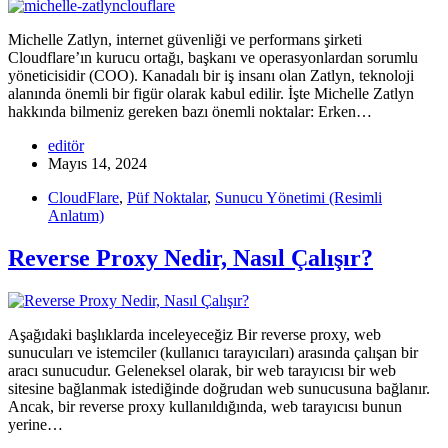
Michelle Zatlyn, internet güvenliği ve performans şirketi
Cloudflare’ın kurucu ortağı, başkanı ve operasyonlardan sorumlu
yöneticisidir (COO). Kanadalı bir iş insanı olan Zatlyn, teknoloji
alanında önemli bir figür olarak kabul edilir. İşte Michelle Zatlyn
hakkında bilmeniz gereken bazı önemli noktalar: Erken…
editör
Mayıs 14, 2024
CloudFlare
,
Püf Noktalar
,
Sunucu Yönetimi (Resimli
Anlatım)
Reverse Proxy Nedir, Nasıl Çalışır?
Aşağıdaki başlıklarda inceleyeceğiz Bir reverse proxy, web
sunucuları ve istemciler (kullanıcı tarayıcıları) arasında çalışan bir
aracı sunucudur. Geleneksel olarak, bir web tarayıcısı bir web
sitesine bağlanmak istediğinde doğrudan web sunucusuna bağlanır.
Ancak, bir reverse proxy kullanıldığında, web tarayıcısı bunun
yerine…