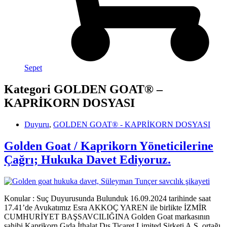
Sepet
Kategori
GOLDEN GOAT® –
KAPRİKORN DOSYASI
Duyuru
,
GOLDEN GOAT® - KAPRİKORN DOSYASI
Golden Goat / Kaprikorn Yöneticilerine
Çağrı; Hukuka Davet Ediyoruz.
Konular : Suç Duyurusunda Bulunduk 16.09.2024 tarihinde saat
17.41’de Avukatımız Esra AKKOÇ YAREN ile birlikte İZMİR
CUMHURİYET BAŞSAVCILIĞINA Golden Goat markasının
sahibi Kaprikorn Gıda İthalat Dış Ticaret Limited Şirketi A.Ş. ortağı