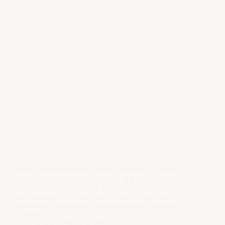
PhpBB piyasaya çıktığı 2000 li yıllardan bu güne en
çok kullanılan ve en popüler olan php forum
scriptidir . “PhpBB” , php Bulletin Board ın
kısaltılmış halidir. Softaclous ile phpBB kurulumu
çok basittir . Öncelikle Cpanelimize girip , aşağıdaki
resimdeki…
editör
Nisan 5, 2017