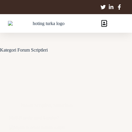
Kategori
Forum Scriptleri
Forum Scriptleri
,
Softaclous
MyBB nedir nasıl kurulur?