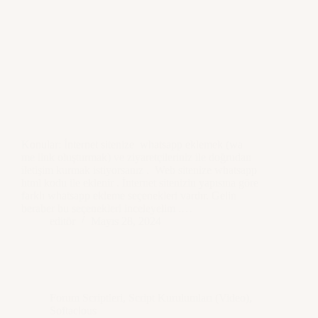
Konular: İnternet sitenize whatsapp eklemek (wa
me link oluşturmak) ve ziyaretçileriniz ile doğrudan
iletişim kurmak istiyorsanız . Web sitenize whatsapp
html kodu ile eklenir . İnternet sitenizin yapısına göre
farklı whatsapp ekleme seçenekleri vardır. Gelin
beraber bu seçenekleri inceleyelim .…
editör
Mayıs 28, 2024
Forum Scriptleri
,
Script Kurulumları (Video)
,
Softaclous