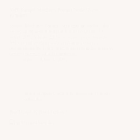
SMF (Simple Machines Forum) Nedir? Nasıl
Kurulur?
Simple Machines Forum , açık kaynak kodlu , php
ve mysql ile geliştirilmiş bir forum scriptidir . İlk
olarak 2014 yılında 2.1 betasürümü yayınlanmıştır.
SSI özelliği ile diğer web sayfalarına kolayca
bağlanabilmekte farklı internet sayfalarından login ve
benzeri işlemler yapılabilmektedir.…
editör
Nisan 6, 2017
Forum Scriptleri
,
Script Kurulumları (Video)
,
Softaclous
PhpBB nedir? Nasıl kurulur?