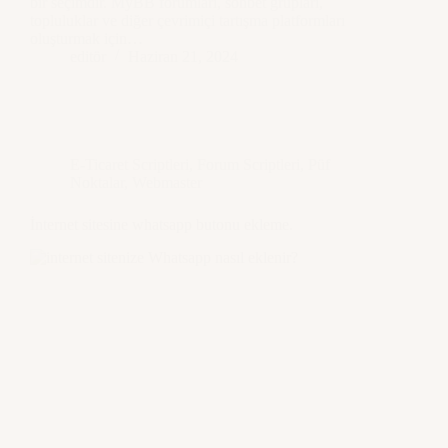
bir seçimdir. MyBB forumları, sohbet grupları,
topluluklar ve diğer çevrimiçi tartışma platformları
oluşturmak için…
editör
Haziran 21, 2024
E-Ticaret Scriptleri
,
Forum Scriptleri
,
Püf
Noktalar
,
Webmaster
İnternet sitesine whatsapp butonu ekleme.